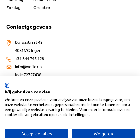
Zondag
Gesloten
Contactgegevens
Dorpsstraat 42
4031MG Ingen
+31 344 745 128
info@weflex.nl
Kvk: 72727438
Wij gebruiken cookies
We kunnen deze plaatsen voor analyse van onze bezoekersgegevens, om
onze website te verbeteren, gepersonaliseerde inhoud te tonen en om u
een geweldige website-ervaring te bieden. Voor meer informatie over de
Website ontwikkeld door:
cookies die we gebruiken opent u de instellingen.
Accepteer alles
Weigeren