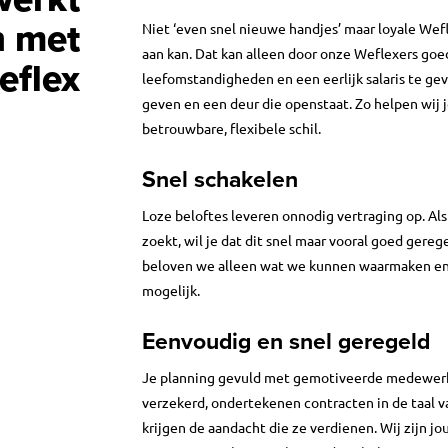
 met
Niet ‘even snel nieuwe handjes’ maar loyale Wefl
aan kan. Dat kan alleen door onze Weflexers go
eflex
leefomstandigheden en een eerlijk salaris te ge
geven en een deur die openstaat. Zo helpen wij 
betrouwbare, flexibele schil.
Snel schakelen
Loze beloftes leveren onnodig vertraging op. Al
zoekt, wil je dat dit snel maar vooral goed gere
beloven we alleen wat we kunnen waarmaken en 
mogelijk.
Eenvoudig en snel geregeld
Je planning gevuld met gemotiveerde medewerke
verzekerd, ondertekenen contracten in de taal v
krijgen de aandacht die ze verdienen. Wij zijn jo