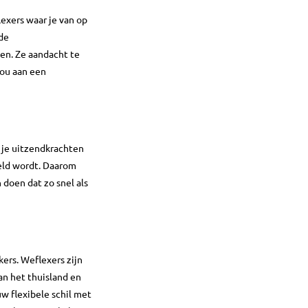
exers waar je van op
ede
ven. Ze aandacht te
jou aan een
s je uitzendkrachten
geld wordt. Daarom
doen dat zo snel als
rs. Weflexers zijn
an het thuisland en
uw flexibele schil met