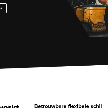
werkt
Betrouwbare flexibele schil