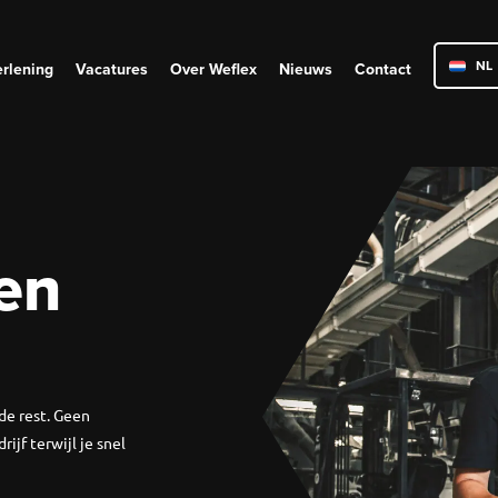
NL
erlening
Vacatures
Over Weflex
Nieuws
Contact
PL
RO
en
 de rest. Geen
ijf terwijl je snel