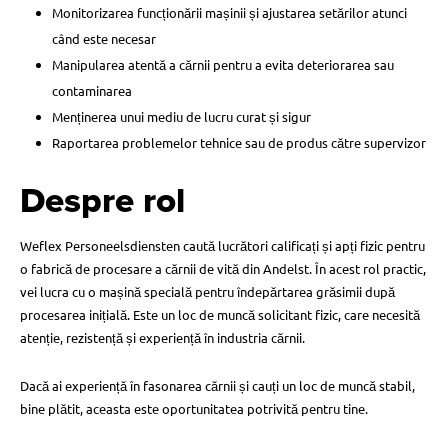
Monitorizarea funcționării mașinii și ajustarea setărilor atunci
când este necesar
Manipularea atentă a cărnii pentru a evita deteriorarea sau
contaminarea
Menținerea unui mediu de lucru curat și sigur
Raportarea problemelor tehnice sau de produs către supervizor
Despre rol
Weflex Personeelsdiensten caută lucrători calificați și apți fizic pentru
o fabrică de procesare a cărnii de vită din Andelst. În acest rol practic,
vei lucra cu o mașină specială pentru îndepărtarea grăsimii după
procesarea inițială. Este un loc de muncă solicitant fizic, care necesită
atenție, rezistență și experiență în industria cărnii.
Dacă ai experiență în fasonarea cărnii și cauți un loc de muncă stabil,
bine plătit, aceasta este oportunitatea potrivită pentru tine.