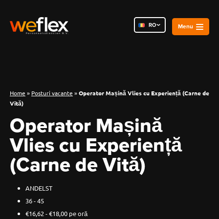
RO
NL
PL
Home
»
Posturi vacante
»
Operator Mașină Vlies cu Experiență (Carne de
Vită)
Operator Mașină
Vlies cu Experiență
(Carne de Vită)
ANDELST
36 - 45
€16,62 - €18,00 pe oră