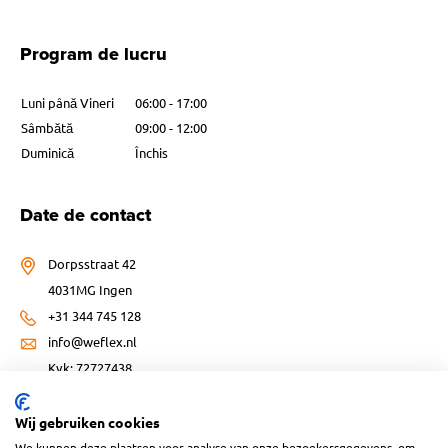
Program de lucru
Luni până Vineri
06:00 - 17:00
Sâmbătă
09:00 - 12:00
Duminică
Închis
Date de contact
Dorpsstraat 42
4031MG Ingen
+31 344 745 128
info@weflex.nl
Kvk: 72727438
Wij gebruiken cookies
We kunnen deze plaatsen voor analyse van onze bezoekersgegevens, om