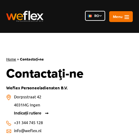
RO
NL
PL
Home
»
Contactaţi-ne
Contactaţi-ne
Weflex Personeelsdiensten B.V.
Dorpsstraat 42
4031MG Ingen
Indicații rutiere
+31 344 745 128
info@weflex.nl