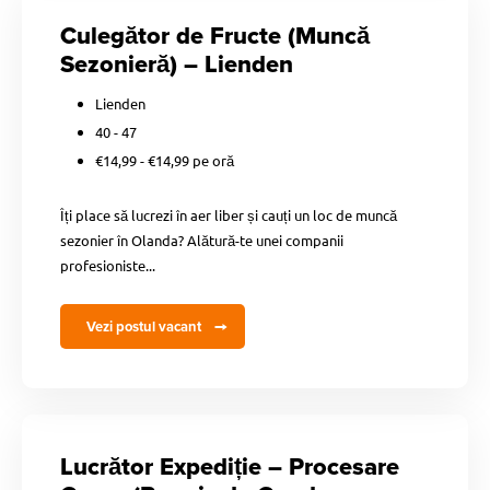
Culegător de Fructe (Muncă
Sezonieră) – Lienden
Lienden
40 - 47
€14,99 - €14,99 pe oră
Îți place să lucrezi în aer liber și cauți un loc de muncă
sezonier în Olanda? Alătură-te unei companii
profesioniste...
Vezi postul vacant
Lucrător Expediție – Procesare