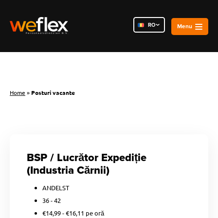
RO
NL
PL
Home
»
Posturi vacante
BSP / Lucrător Expediție
(Industria Cărnii)
ANDELST
36 - 42
€14,99 - €16,11 pe oră