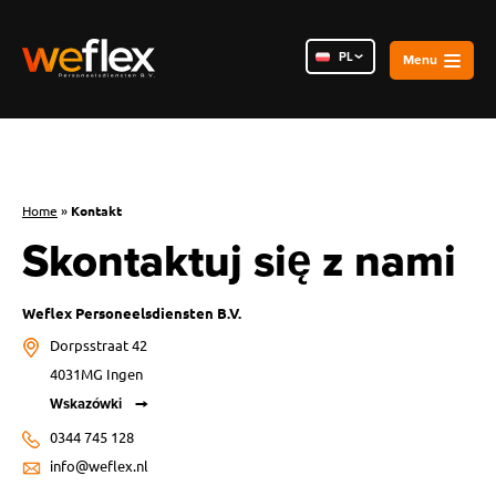
PL
NL
RO
Home
»
Kontakt
Skontaktuj się z nami
Weflex Personeelsdiensten B.V.
Dorpsstraat 42
4031MG Ingen
Wskazówki
0344 745 128
info@weflex.nl