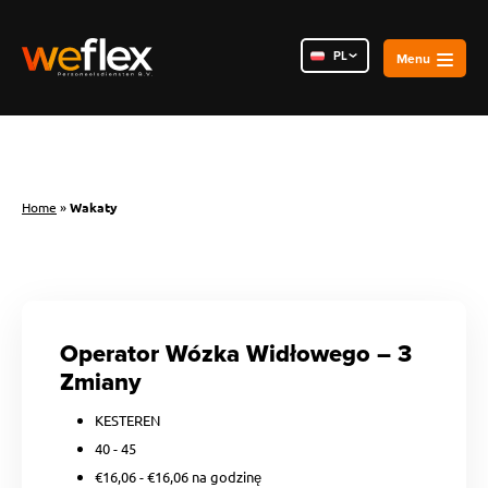
PL
NL
RO
Home
»
Wakaty
Operator Wózka Widłowego – 3
Zmiany
KESTEREN
40 - 45
€16,06 - €16,06 na godzinę