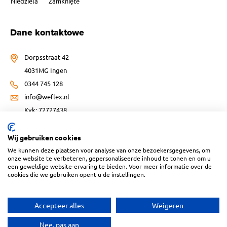
Niedziela
Zamknięte
Dane kontaktowe
Dorpsstraat 42
4031MG Ingen
0344 745 128
info@weflex.nl
Kvk: 72727438
Wij gebruiken cookies
We kunnen deze plaatsen voor analyse van onze bezoekersgegevens, om
onze website te verbeteren, gepersonaliseerde inhoud te tonen en om u
een geweldige website-ervaring te bieden. Voor meer informatie over de
Website ontwikkeld door:
cookies die we gebruiken opent u de instellingen.
Accepteer alles
Weigeren
Nee, pas aan