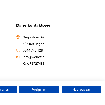
Dane kontaktowe
Dorpsstraat 42
4031MG Ingen
0344 745 128
info@weflex.nl
Kvk: 72727438
 alles
Weigeren
Nee, pas aan
Website ontwikkeld door: